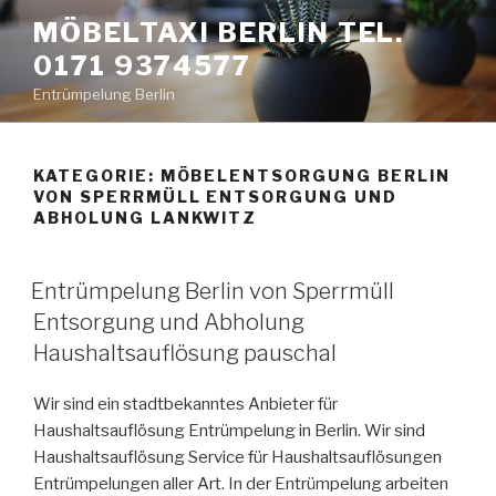
Zum
MÖBELTAXI BERLIN TEL.
Inhalt
0171 9374577
springen
Entrümpelung Berlin
KATEGORIE:
MÖBELENTSORGUNG BERLIN
VON SPERRMÜLL ENTSORGUNG UND
ABHOLUNG LANKWITZ
VERÖFFENTLICHT
Entrümpelung Berlin von Sperrmüll
AM
Entsorgung und Abholung
Haushaltsauflösung pauschal
Wir sind ein stadtbekanntes Anbieter für
Haushaltsauflösung Entrümpelung in Berlin. Wir sind
Haushaltsauflösung Service für Haushaltsauflösungen
Entrümpelungen aller Art. In der Entrümpelung arbeiten