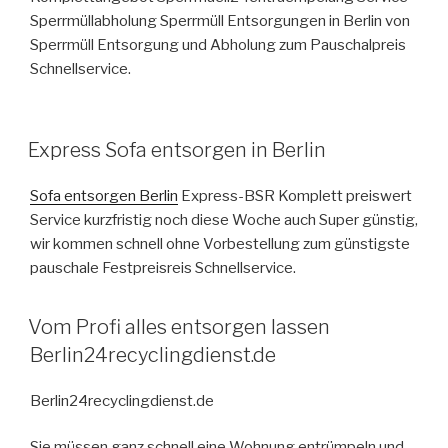
Sperrmüllabholung Sperrmüll Entsorgungen in Berlin von
Sperrmüll Entsorgung und Abholung zum Pauschalpreis
Schnellservice.
VERÖFFENTLICHT
Express Sofa entsorgen in Berlin
AM
Sofa entsorgen Berlin
Express-BSR Komplett preiswert
Service kurzfristig noch diese Woche auch Super günstig,
wir kommen schnell ohne Vorbestellung zum günstigste
pauschale Festpreisreis Schnellservice.
VERÖFFENTLICHT
Vom Profi alles entsorgen lassen
AM
Berlin24recyclingdienst.de
Berlin24recyclingdienst.de
Sie müssen ganz schnell eine Wohnung entrümpeln und